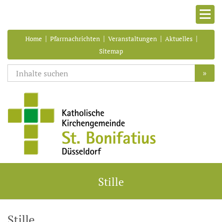
|
|
|
|
Home
Pfarrnachrichten
Veranstaltungen
Aktuelles
Sitemap
»
Stille
Stille