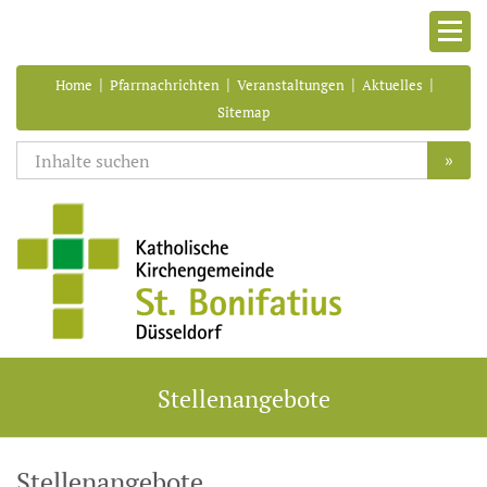
|
|
|
|
Home
Pfarrnachrichten
Veranstaltungen
Aktuelles
Sitemap
»
Stellenangebote
Stellenangebote