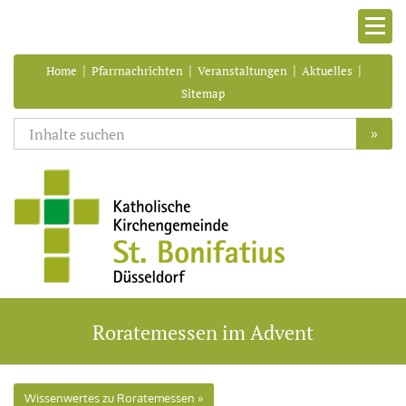
|
|
|
|
Home
Pfarrnachrichten
Veranstaltungen
Aktuelles
Sitemap
»
Roratemessen im Advent
Wissenwertes zu Roratemessen