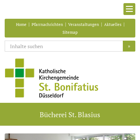
|
|
|
|
Home
Pfarrnachrichten
Veranstaltungen
Aktuelles
Sitemap
»
Bücherei St. Blasius