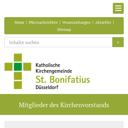
|
|
|
|
Home
Pfarrnachrichten
Veranstaltungen
Aktuelles
Sitemap
»
Mitglieder des Kirchenvorstands