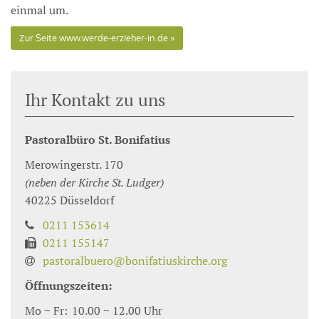
einmal um.
Zur Seite www.werde-erzieher-in.de
Ihr Kontakt zu uns
Pastoralbüro St. Bonifatius
Merowingerstr. 170
(neben der Kirche St. Ludger)
40225
Düsseldorf
0211 153614
0211 155147
pastoralbuero@bonifatiuskirche.org
Öffnungszeiten:
Mo − Fr:
10.00 − 12.00 Uhr