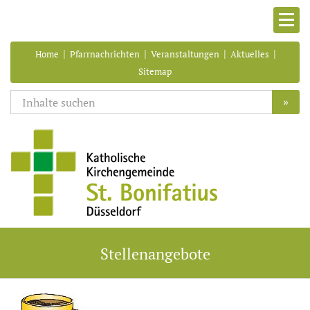
|
|
|
|
Home
Pfarrnachrichten
Veranstaltungen
Aktuelles
Sitemap
»
Stellenangebote