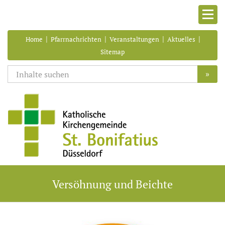
|
|
|
|
Home
Pfarrnachrichten
Veranstaltungen
Aktuelles
Sitemap
»
Versöhnung und Beichte