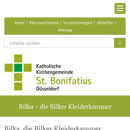
|
|
|
|
Home
Pfarrnachrichten
Veranstaltungen
Aktuelles
Sitemap
»
Bilka – die Bilker Kleiderkammer
Bilka, die Bilker Kleiderkammer