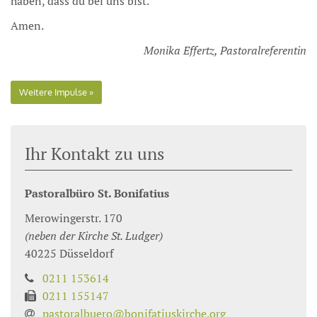
haben, dass du bei uns bist.
Amen.
Monika Effertz, Pastoralreferentin
Weitere Impulse
Ihr Kontakt zu uns
Pastoralbüro St. Bonifatius
Merowingerstr. 170
(neben der Kirche St. Ludger)
40225
Düsseldorf
0211 153614
0211 155147
pastoralbuero@bonifatiuskirche.org