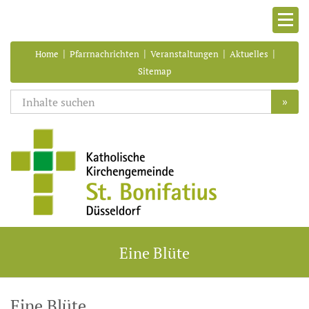
|
|
|
|
Home
Pfarrnachrichten
Veranstaltungen
Aktuelles
Sitemap
»
Eine Blüte
Eine Blüte