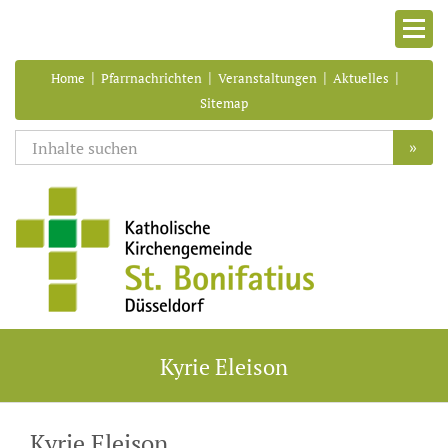
|
|
|
|
Home
Pfarrnachrichten
Veranstaltungen
Aktuelles
Sitemap
»
Kyrie Eleison
Kyrie Eleison