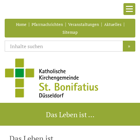
|
|
|
|
Home
Pfarrnachrichten
Veranstaltungen
Aktuelles
Sitemap
»
Das Leben ist ...
Das Leben ist ...