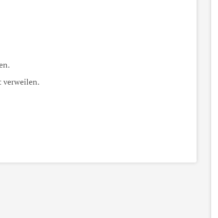
en.
t verweilen.