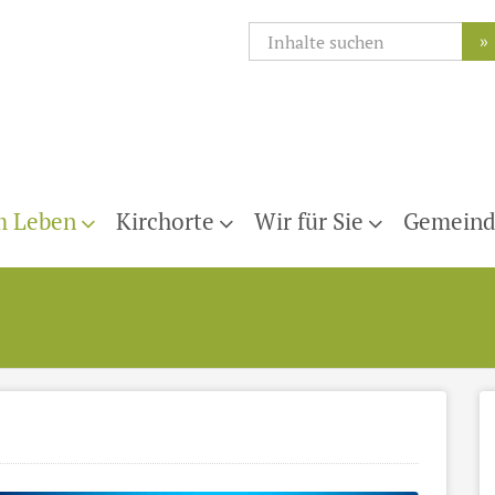
»
m Leben
Kirchorte
Wir für Sie
Gemeind