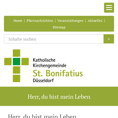
|
|
|
|
Home
Pfarrnachrichten
Veranstaltungen
Aktuelles
Sitemap
»
Herr, du bist mein Leben
Herr, du bist mein Leben